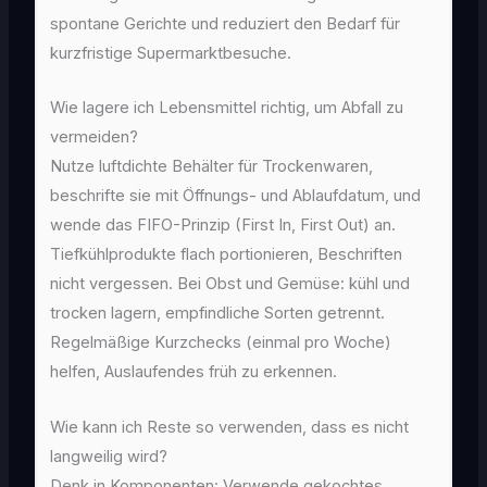
spontane Gerichte und reduziert den Bedarf für
kurzfristige Supermarktbesuche.
Wie lagere ich Lebensmittel richtig, um Abfall zu
vermeiden?
Nutze luftdichte Behälter für Trockenwaren,
beschrifte sie mit Öffnungs- und Ablaufdatum, und
wende das FIFO-Prinzip (First In, First Out) an.
Tiefkühlprodukte flach portionieren, Beschriften
nicht vergessen. Bei Obst und Gemüse: kühl und
trocken lagern, empfindliche Sorten getrennt.
Regelmäßige Kurzchecks (einmal pro Woche)
helfen, Auslaufendes früh zu erkennen.
Wie kann ich Reste so verwenden, dass es nicht
langweilig wird?
Denk in Komponenten: Verwende gekochtes