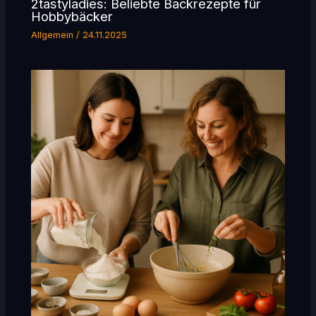
2tastyladies: Beliebte Backrezepte für
Hobbybäcker
Allgemein
/
24.11.2025