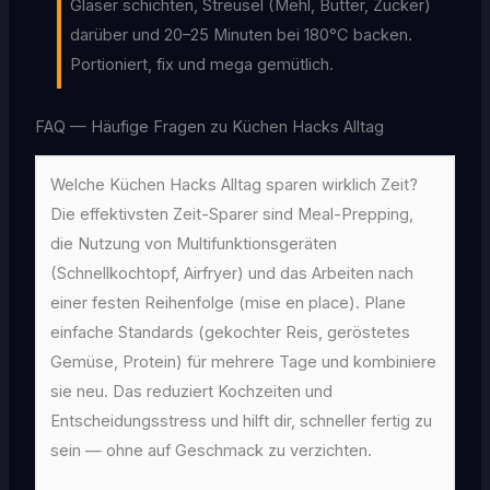
Gläser schichten, Streusel (Mehl, Butter, Zucker)
darüber und 20–25 Minuten bei 180°C backen.
Portioniert, fix und mega gemütlich.
FAQ — Häufige Fragen zu Küchen Hacks Alltag
Welche Küchen Hacks Alltag sparen wirklich Zeit?
Die effektivsten Zeit-Sparer sind Meal-Prepping,
die Nutzung von Multifunktionsgeräten
(Schnellkochtopf, Airfryer) und das Arbeiten nach
einer festen Reihenfolge (mise en place). Plane
einfache Standards (gekochter Reis, geröstetes
Gemüse, Protein) für mehrere Tage und kombiniere
sie neu. Das reduziert Kochzeiten und
Entscheidungsstress und hilft dir, schneller fertig zu
sein — ohne auf Geschmack zu verzichten.